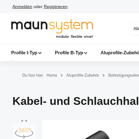
Anmelden
oder
Registrieren
 Hauptinhalt springen
Zur Suche springen
Zur Hauptnavigation springen
Al
Profile I-Typ
Profile B-Typ
Aluprofile-Zubeh
Du bist hier:
Home
Aluprofile-Zubehör
Befestigungsele
Kabel- und Schlauchhal