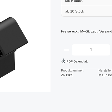
bis
9
ab
10
Preise exkl. MwSt. zzgl. Versan
Produkt Anzahl: Gi
PDF-Datenblatt
Produktnummer:
Hersteller
ZI-1185
Maunsy