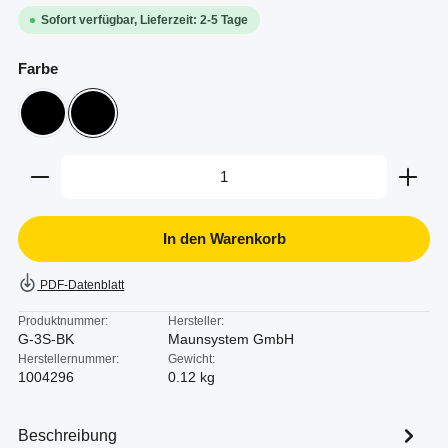
Sofort verfügbar, Lieferzeit: 2-5 Tage
auswählen
Farbe
ESD
schwarz
Produkt Anzahl: Gib den gewünschten Wert ein oder b
In den Warenkorb
PDF-Datenblatt
Produktnummer:
Hersteller:
G-3S-BK
Maunsystem GmbH
Herstellernummer:
Gewicht:
1004296
0.12 kg
Beschreibung