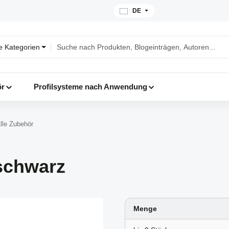
DE
le Kategorien
ör
Profilsysteme nach Anwendung
lle Zubehör
 schwarz
Menge