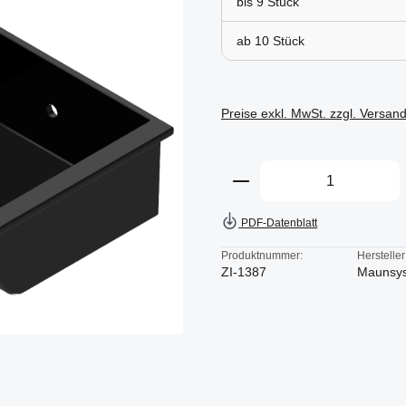
bis
9
ab
10
Preise exkl. MwSt. zzgl. Versan
Produkt Anzahl: Gi
PDF-Datenblatt
Produktnummer:
Hersteller
ZI-1387
Maunsy