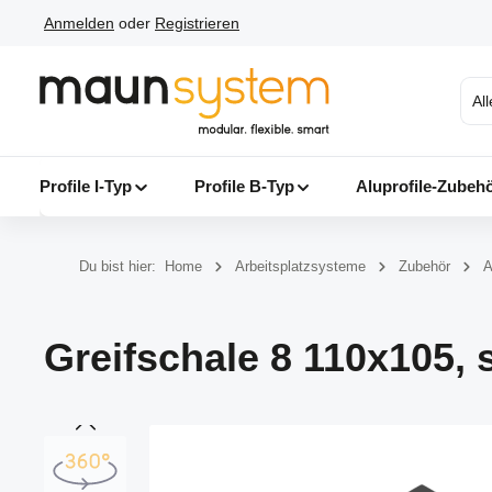
Anmelden
oder
Registrieren
 Hauptinhalt springen
Zur Suche springen
Zur Hauptnavigation springen
Al
Profile I-Typ
Profile B-Typ
Aluprofile-Zubeh
Du bist hier:
Home
Arbeitsplatzsysteme
Zubehör
A
Greifschale 8 110x105,