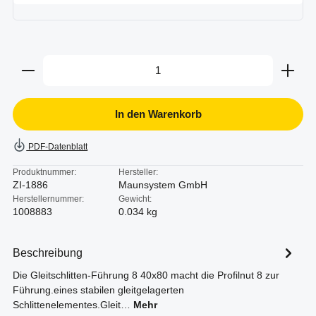
Produkt Anzahl: Gib den gewünschten Wert ein oder b
In den Warenkorb
PDF-Datenblatt
Produktnummer:
Hersteller:
ZI-1886
Maunsystem GmbH
Herstellernummer:
Gewicht:
1008883
0.034 kg
Beschreibung
Die Gleitschlitten-Führung 8 40x80 macht die Profilnut 8 zur
Führung.eines stabilen gleitgelagerten
Schlittenelementes.Gleit…
Mehr