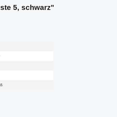
iste 5, schwarz"
0
aß