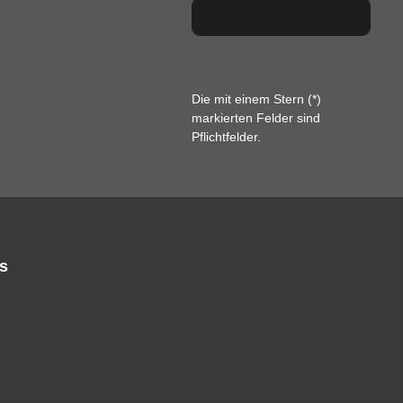
Die mit einem Stern (*)
markierten Felder sind
Pflichtfelder.
s