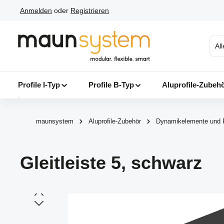
Anmelden
oder
Registrieren
 Hauptinhalt springen
Zur Suche springen
Zur Hauptnavigation springen
Al
Profile I-Typ
Profile B-Typ
Aluprofile-Zubeh
maunsystem
Aluprofile-Zubehör
Dynamikelemente und 
Gleitleiste 5, schwarz