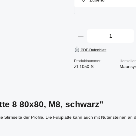
Zubehör
Produkt Anzahl: Gi
PDF-Datenblatt
Produktnummer:
Hersteller
ZI-1050-S
Maunsy
tte 8 80x80, M8, schwarz"
e Stirnseite der Profile. Die Fußplatte kann auch mit Nutensteinen an 