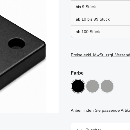
bis
9
ab 10 bis
99
ab
100
Preise exkl. MwSt. zzgl. Versan
auswählen
Farbe
schwarz
verzinkt
weißalumini
Anbei finden Sie passende Artik