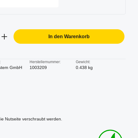
b den gewünschten Wert ein oder benutze d
In den Warenkorb
:
Herstellernummer:
Gewicht:
stem GmbH
1003209
0.438 kg
die Nutseite verschraubt werden.