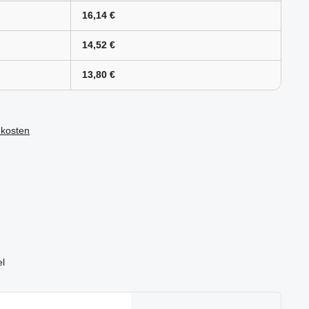
16,14 €
14,52 €
13,80 €
dkosten
um
el