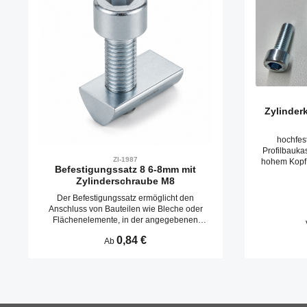
Zylinder
hochfes
Profilbauka
ZI-1987
Befestigungssatz 8 6-8mm mit
Zylinderschraube M8
Der Befestigungssatz ermöglicht den
Anschluss von Bauteilen wie Bleche oder
Flächenelemente, in der angegebenen
Materialstärke. Der Satz besteht aus
Regulärer Preis:
0,84 €
Ab
Nutenstein und passenden
Schraube.Kompatibel mit item 0.0.684.91