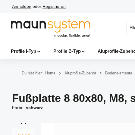
Anmelden
oder
Registrieren
 Hauptinhalt springen
Zur Suche springen
Zur Hauptnavigation springen
Al
Profile I-Typ
Profile B-Typ
Aluprofile-Zubeh
Du bist hier:
Home
Aluprofile-Zubehör
Bodenelemente
Fußplatte 8 80x80, M8,
Farbe:
schwarz