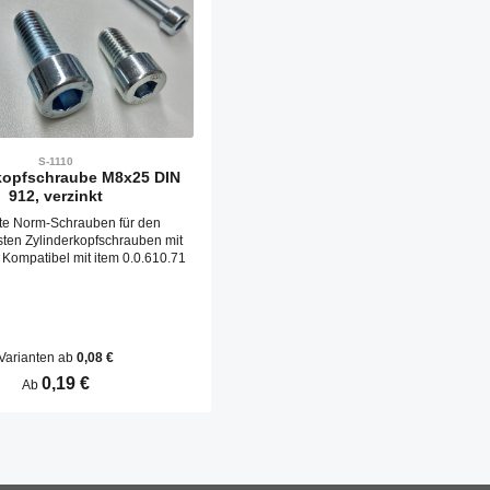
S-1110
kopfschraube M8x25 DIN
912, verzinkt
te Norm-Schrauben für den
sten Zylinderkopfschrauben mit
hohem Kopf Kompatibel mit item 0.0.610.71
Varianten ab
0,08 €
Regulärer Preis:
0,19 €
Ab