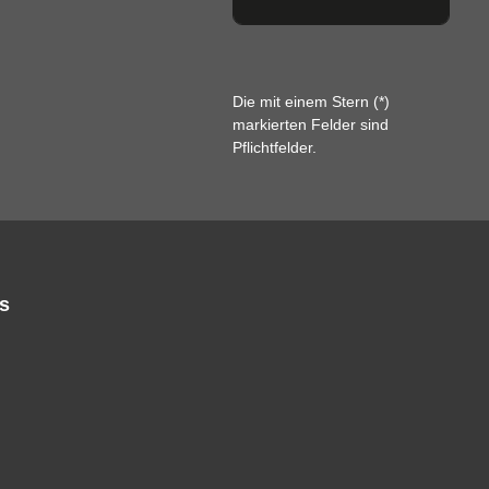
Die mit einem Stern (*)
markierten Felder sind
Pflichtfelder.
s