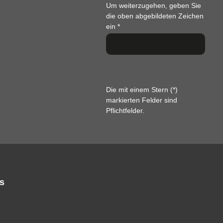
Um weiterzugehen, geben Sie
die oben abgebildeten Zeichen
ein
*
Die mit einem Stern (*)
markierten Felder sind
Pflichtfelder.
s