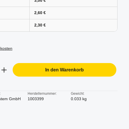
3,00 €
2,60 €
2,30 €
dkosten
b den gewünschten Wert ein oder benutze d
In den Warenkorb
:
Herstellernummer:
Gewicht:
stem GmbH
1003399
0.033 kg