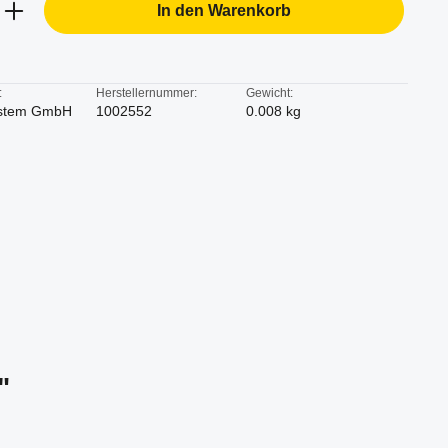
b den gewünschten Wert ein oder benutze d
In den Warenkorb
:
Herstellernummer:
Gewicht:
stem GmbH
1002552
0.008 kg
"