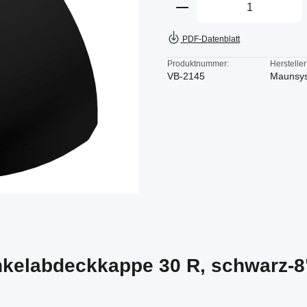
Produkt Anzahl: Gi
PDF-Datenblatt
Produktnummer:
Hersteller
VB-2145
Maunsy
nkelabdeckkappe 30 R, schwarz-8