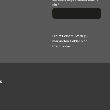
ein
*
Die mit einem Stern (*)
markierten Felder sind
Pflichtfelder.
s