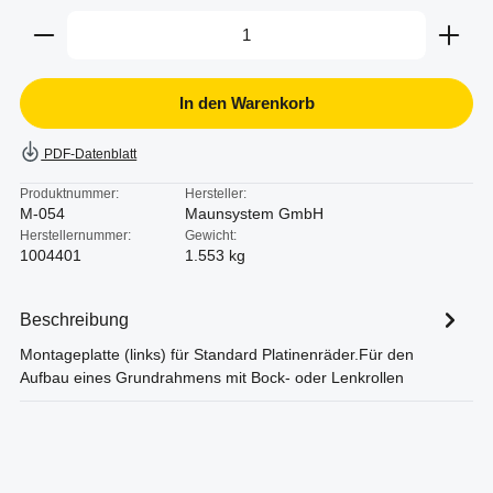
Produkt Anzahl: Gib den gewünschten Wert ein oder b
In den Warenkorb
PDF-Datenblatt
Produktnummer:
Hersteller:
M-054
Maunsystem GmbH
Herstellernummer:
Gewicht:
1004401
1.553 kg
Beschreibung
Montageplatte (links) für Standard Platinenräder.Für den
Aufbau eines Grundrahmens mit Bock- oder Lenkrollen