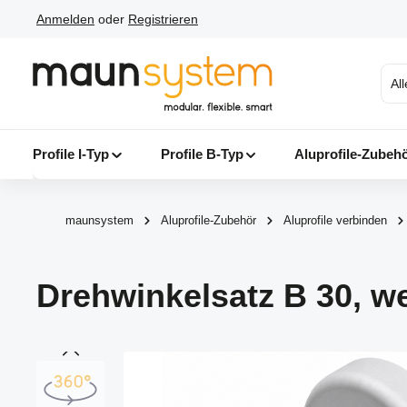
Anmelden
oder
Registrieren
 Hauptinhalt springen
Zur Suche springen
Zur Hauptnavigation springen
Al
Profile I-Typ
Profile B-Typ
Aluprofile-Zubeh
maunsystem
Aluprofile-Zubehör
Aluprofile verbinden
Drehwinkelsatz B 30, w