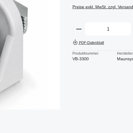
Preise exkl. MwSt. zzgl. Versan
Produkt Anzahl: Gi
PDF-Datenblatt
Produktnummer:
Hersteller
VB-3300
Maunsy