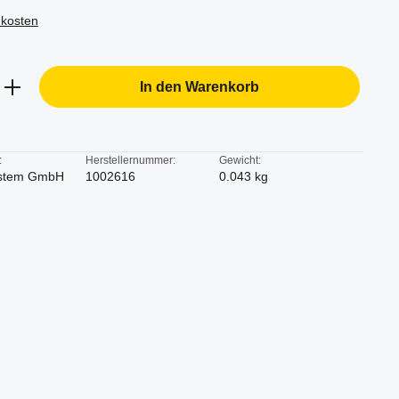
dkosten
b den gewünschten Wert ein oder benutze d
In den Warenkorb
:
Herstellernummer:
Gewicht:
stem GmbH
1002616
0.043 kg