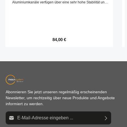
Aluminiumkanäle verfügen über eine sehr hohe Stabilität und
bieten ein optisch anspruchvolles Design.Kompatibel mit item
7.0.002.89
Regulärer Preis:
84,00 €
Abonnieren Sie jetzt unseren regelmäßig erscheinenden
Newsletter, um rechtzeitig über neue Produkte und Angebote
informiert zu werden.
E-Mail-Adresse*