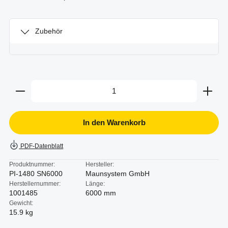
Zubehör
Produkt Anzahl: Gib den gewünschten Wert ein oder b
In den Warenkorb
PDF-Datenblatt
Produktnummer:
Hersteller:
PI-1480 SN6000
Maunsystem GmbH
Herstellernummer:
Länge:
1001485
6000 mm
Gewicht:
15.9 kg