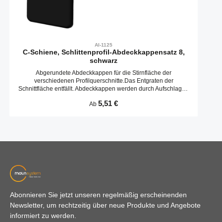
AI-1125
C-Schiene, Schlittenprofil-Abdeckkappensatz 8,
schwarz
Abgerundete Abdeckkappen für die Stirnfläche der
verschiedenen Profilquerschnitte.Das Entgraten der
Schnittfläche entfällt. Abdeckkappen werden durch Aufschlagen
in die Kernbohrungen befestigt.
Regulärer Preis:
5,51 €
Ab
Abonnieren Sie jetzt unseren regelmäßig erscheinenden
Newsletter, um rechtzeitig über neue Produkte und Angebote
informiert zu werden.