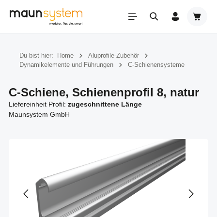
Zum Hauptinhalt springen
Warenk
Du bist hier:
Home
Aluprofile-Zubehör
Dynamikelemente und Führungen
C-Schienensysteme
C-Schiene, Schienenprofil 8, natur
Liefereinheit Profil:
zugeschnittene Länge
Maunsystem GmbH