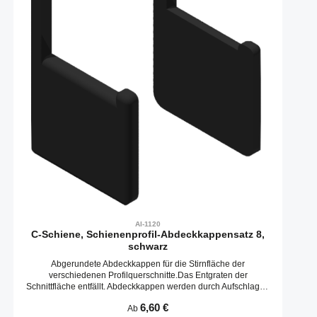
AI-1120
C-Schiene, Schienenprofil-Abdeckkappensatz 8,
schwarz
Abgerundete Abdeckkappen für die Stirnfläche der
verschiedenen Profilquerschnitte.Das Entgraten der
Schnittfläche entfällt. Abdeckkappen werden durch Aufschlagen
in die Kernbohrungen befestigt.
Regulärer Preis:
6,60 €
Ab