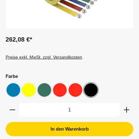
262,08 €*
Preise exkl. MwSt. zzgl. Versandkosten
auswählen
Farbe
blau
gelb
grün ähnlich Ral 6000
rot
rot / weiß
schwarz / gelb
Produkt Anzahl: Gib den gewünschten Wert ein oder b
In den Warenkorb