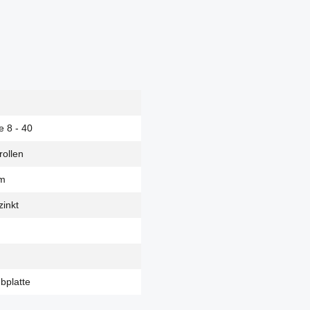
e 8 - 40
rollen
m
zinkt
bplatte