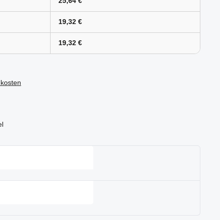
25,64 €
19,32 €
19,32 €
dkosten
el