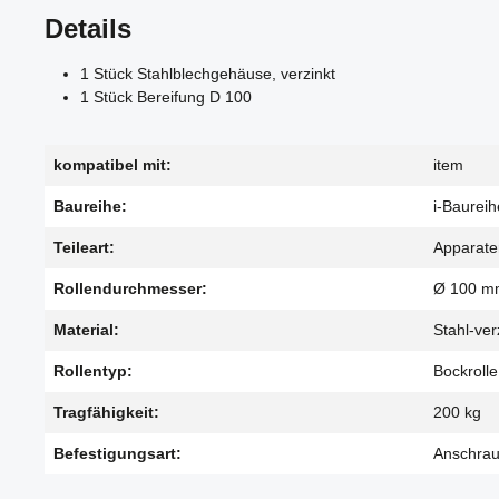
Details
1 Stück Stahlblechgehäuse, verzinkt
1 Stück Bereifung D 100
kompatibel mit:
item
Baureihe:
i-Baureih
Teileart:
Apparate
Rollendurchmesser:
Ø 100 m
Material:
Stahl-ver
Rollentyp:
Bockrolle
Tragfähigkeit:
200 kg
Befestigungsart:
Anschrau