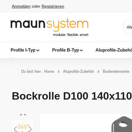
Anmelden
oder
Registrieren
 Hauptinhalt springen
Zur Suche springen
Zur Hauptnavigation springen
Al
Profile I-Typ
Profile B-Typ
Aluprofile-Zubeh
Du bist hier:
Home
Aluprofile-Zubehör
Bodenelemente
Bockrolle D100 140x110