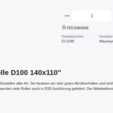
Produkt Anzahl: Gi
PDF-Datenblatt
Produktnummer:
Hersteller
ZI-2190
Maunsy
lle D100 140x110"
llen aller Art. Sie besitzen ein sehr gutes Abrollverhalten und sind h
g werden viele Rollen auch in ESD Ausführung geliefert. Der Ableitwide