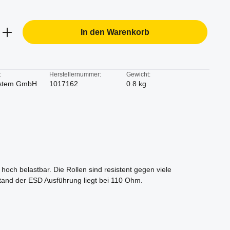
b den gewünschten Wert ein oder benutze d
In den Warenkorb
:
Herstellernummer:
Gewicht:
stem GmbH
1017162
0.8 kg
och belastbar. Die Rollen sind resistent gegen viele
rstand der ESD Ausführung liegt bei 110 Ohm.