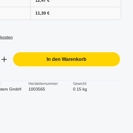
12,47 €
11,30 €
dkosten
b den gewünschten Wert ein oder benutze d
In den Warenkorb
:
Herstellernummer:
Gewicht:
stem GmbH
1003565
0.15 kg