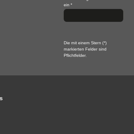
ein
*
Die mit einem Stern (*)
markierten Felder sind
Pflichtfelder.
s