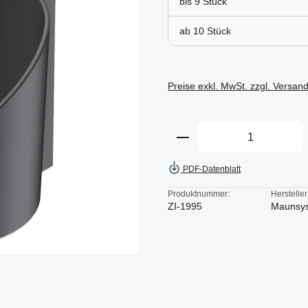
bis
9
ab
10
Preise exkl. MwSt. zzgl. Versan
Produkt Anzahl: Gi
PDF-Datenblatt
Produktnummer:
Hersteller
ZI-1995
Maunsy