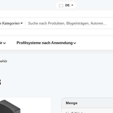
DE
le Kategorien
ör
Profilsysteme nach Anwendung
behör
8
Menge