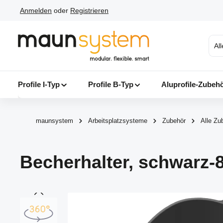
Anmelden
oder
Registrieren
 Hauptinhalt springen
Zur Suche springen
Zur Hauptnavigation springen
Al
Profile I-Typ
Profile B-Typ
Aluprofile-Zubeh
maunsystem
Arbeitsplatzsysteme
Zubehör
Alle Zu
Becherhalter, schwarz-