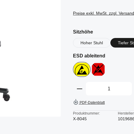
Preise exkl. MwSt. zzgl. Versan
auswählen
Sitzhöhe
Hoher Stuhl
Tiefer St
auswählen
ESD ableitend
Ja
Nein
Produkt Anzahl: Gi
PDF-Datenblatt
Produktnummer:
Herstelle
X-8045
101968