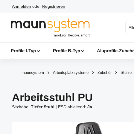
Anmelden
oder
Registrieren
 Hauptinhalt springen
Zur Suche springen
Zur Hauptnavigation springen
Al
Profile I-Typ
Profile B-Typ
Aluprofile-Zubeh
maunsystem
Arbeitsplatzsysteme
Zubehör
Stühle
Arbeitsstuhl PU
Sitzhöhe:
Tiefer Stuhl
|
ESD ableitend:
Ja