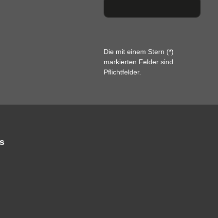
Die mit einem Stern (*)
markierten Felder sind
Pflichtfelder.
s