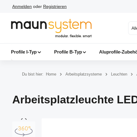
Anmelden
oder
Registrieren
 Hauptinhalt springen
Zur Suche springen
Zur Hauptnavigation springen
Al
Profile I-Typ
Profile B-Typ
Aluprofile-Zubeh
Du bist hier:
Home
Arbeitsplatzsysteme
Leuchten
Arbeitsplatzleuchte LED