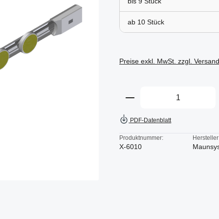
bis
9
ab
10
Preise exkl. MwSt. zzgl. Versan
Produkt Anzahl: Gi
PDF-Datenblatt
Produktnummer:
Hersteller
X-6010
Maunsy