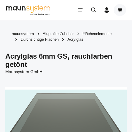
Zum Hauptinhalt springen
Warenk
maunsystem
Aluprofile-Zubehör
Flächenelemente
Durchsichtige Flächen
Acrylglas
Acrylglas 6mm GS, rauchfarben
getönt
Maunsystem GmbH