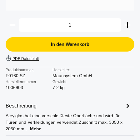
Produkt Anzahl: Gib den gewünschten Wert ein oder b
In den Warenkorb
PDF-Datenblatt
Produktnummer:
Hersteller:
F0160 SZ
Maunsystem GmbH
Herstellernummer:
Gewicht:
1006903
7.2 kg
Beschreibung
Acrylglas hat eine verschleißfeste Oberfläche und wird für
Türen und Verkleidungen verwendet.Zuschnitt max. 3050 x
2050 mm…
Mehr