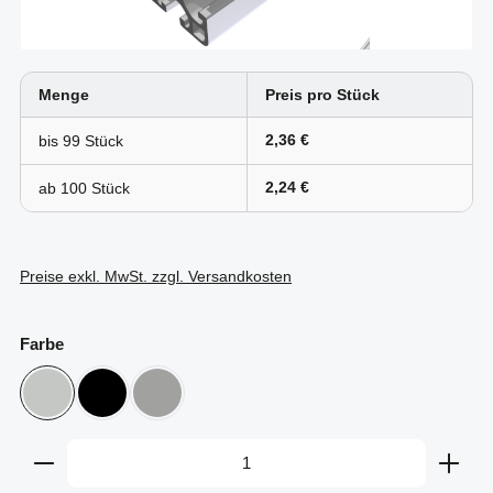
Menge
Preis pro Stück
2,36 €
bis
99
2,24 €
ab
100
Preise exkl. MwSt. zzgl. Versandkosten
auswählen
Farbe
grau
schwarz
weißaluminium
Produkt Anzahl: Gib den gewünschten Wert ein oder b