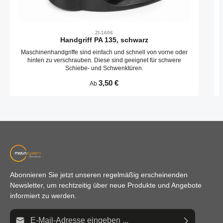
ZI-1606
Handgriff PA 135, schwarz
Maschinenhandgriffe sind einfach und schnell von vorne oder
hinten zu verschrauben. Diese sind geeignet für schwere
Schiebe- und Schwenktüren.
Regulärer Preis:
3,50 €
Ab
Abonnieren Sie jetzt unseren regelmäßig erscheinenden
Newsletter, um rechtzeitig über neue Produkte und Angebote
informiert zu werden.
E-Mail-Adresse*