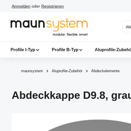
Anmelden
oder
Registrieren
 Hauptinhalt springen
Zur Suche springen
Zur Hauptnavigation springen
Al
Profile I-Typ
Profile B-Typ
Aluprofile-Zubeh
maunsystem
Aluprofile-Zubehör
Abdeckelemente
Abdeckkappe D9.8, gra