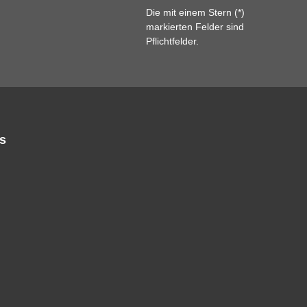
Die mit einem Stern (*)
markierten Felder sind
Pflichtfelder.
s