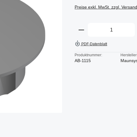
Preise exkl. MwSt. zzgl. Versan
Produkt Anzahl: Gi
PDF-Datenblatt
Produktnummer:
Hersteller
AB-1115
Maunsy