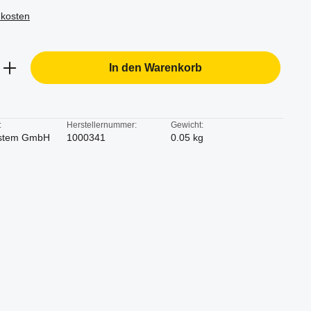
dkosten
b den gewünschten Wert ein oder benutze d
In den Warenkorb
:
Herstellernummer:
Gewicht:
stem GmbH
1000341
0.05 kg