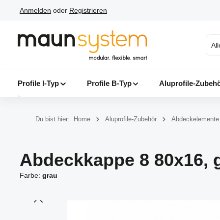
Anmelden
oder
Registrieren
 Hauptinhalt springen
Zur Suche springen
Zur Hauptnavigation springen
Al
Profile I-Typ
Profile B-Typ
Aluprofile-Zubeh
Du bist hier:
Home
Aluprofile-Zubehör
Abdeckelemente
Abdeckkappe 8 80x16, 
Farbe:
grau