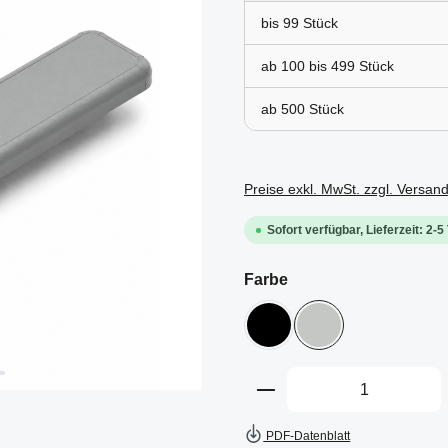
bis
99
ab 100 bis
499
ab
500
Preise exkl. MwSt. zzgl. Versan
Sofort verfügbar, Lieferzeit: 2-5
auswählen
Farbe
schwarz
grau
Produkt Anzahl: Gi
PDF-Datenblatt