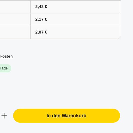
2,42 €
2,17 €
2,07 €
dkosten
 Tage
b den gewünschten Wert ein oder benutze d
In den Warenkorb