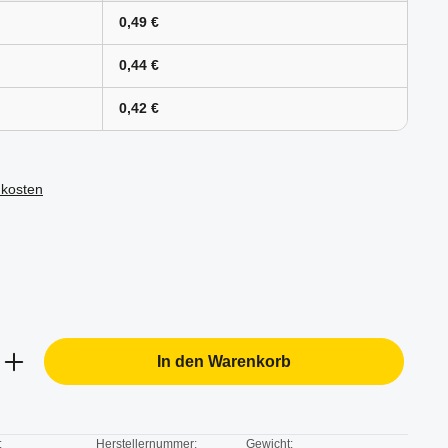
0,49 €
0,44 €
0,42 €
dkosten
b den gewünschten Wert ein oder benutze d
In den Warenkorb
:
Herstellernummer:
Gewicht: