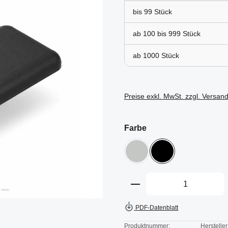
bis
99
ab 100 bis
999
ab
1000
Preise exkl. MwSt. zzgl. Versan
auswählen
Farbe
grau
schwarz
Produkt Anzahl: Gi
PDF-Datenblatt
Produktnummer:
Hersteller