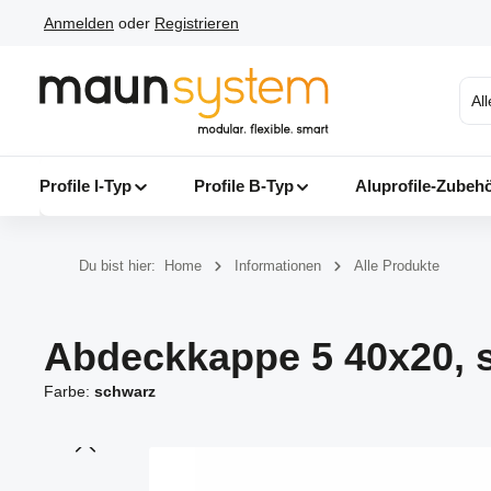
Anmelden
oder
Registrieren
 Hauptinhalt springen
Zur Suche springen
Zur Hauptnavigation springen
Al
Profile I-Typ
Profile B-Typ
Aluprofile-Zubeh
Du bist hier:
Home
Informationen
Alle Produkte
Abdeckkappe 5 40x20, 
Farbe:
schwarz