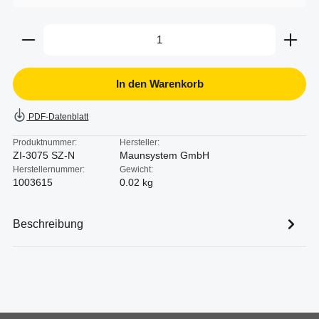
Produkt Anzahl: Gib den gewünschten Wert ein oder b
In den Warenkorb
PDF-Datenblatt
Produktnummer:
Hersteller:
ZI-3075 SZ-N
Maunsystem GmbH
Herstellernummer:
Gewicht:
1003615
0.02 kg
Beschreibung