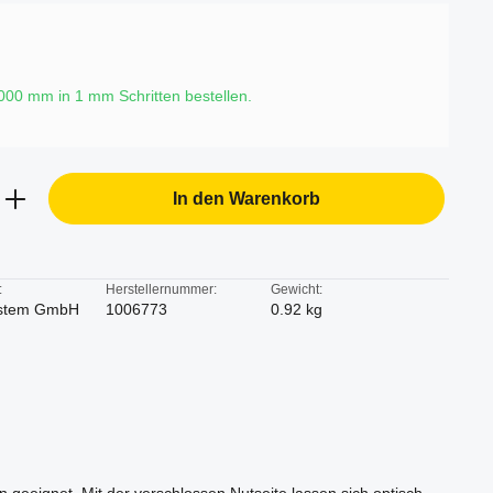
6000 mm in
1
mm Schritten bestellen.
b den gewünschten Wert ein oder benutze d
In den Warenkorb
:
Herstellernummer:
Gewicht:
stem GmbH
1006773
0.92 kg