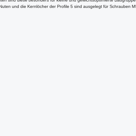
en sind diese besonders für kleine und gewichtsoptimierte Baugruppen 
 Nuten und die Kernlöcher der Profile 5 sind ausgelegt für Schrauben M