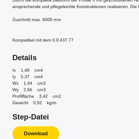
Durch die kompakte Bauform der Profile 5 mit geschlossenen Nut
ansprechende und pflegeleichte Konstruktionen realisieren. Die
Zuschnitt max. 6000 mm
Kompatibel mit item 0.0.437.77
Details
Ix 1,48 cm4
Iy 5,37 cm4
Wx 1,44 cm3
Wy 2,66 cm3
Profilfläche 3,42 cm2
Gewicht 0,92 kg/m
Step-Datei
Download