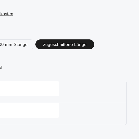
dkosten
en
00 mm Stange
zugeschnittene Länge
el