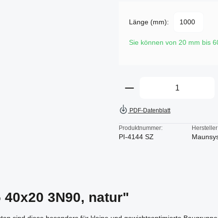
Länge (mm):
Sie können von 20 mm bis 
Produkt Anzahl: Gi
PDF-Datenblatt
Produktnummer:
Hersteller
PI-4144 SZ
Maunsy
5 40x20 3N90, natur"