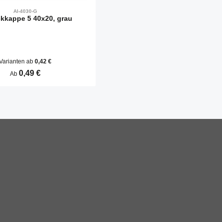
AI-4030-G
kkappe 5 40x20, grau
Varianten ab
0,42 €
Regulärer Preis:
0,49 €
Ab