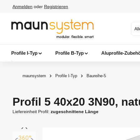
Anmelden
oder
Registrieren
 Hauptinhalt springen
Zur Suche springen
Zur Hauptnavigation springen
Al
Profile I-Typ
Profile B-Typ
Aluprofile-Zubeh
maunsystem
Profile I-Typ
Baureihe-5
Profil 5 40x20 3N90, nat
Liefereinheit Profil:
zugeschnittene Länge