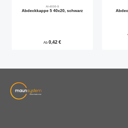
AI-4030-S
Abdeckkappe 5 40x20, schwarz
Abdec
Regulärer Preis:
0,42 €
Ab