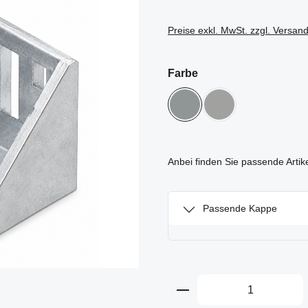
Preise exkl. MwSt. zzgl. Versan
auswählen
Farbe
Aluminium natur
weißaluminium
Anbei finden Sie passende Artik
Passende Kappe
Produkt Anzahl: Gi