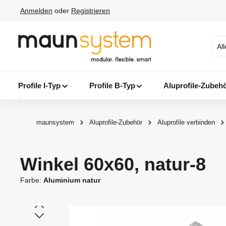
Anmelden
oder
Registrieren
 Hauptinhalt springen
Zur Suche springen
Zur Hauptnavigation springen
Al
Profile I-Typ
Profile B-Typ
Aluprofile-Zubeh
maunsystem
Aluprofile-Zubehör
Aluprofile verbinden
Winkel 60x60, natur-8
Farbe:
Aluminium natur