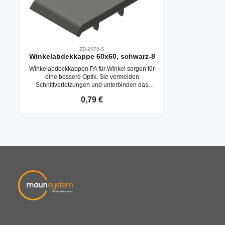
ZB-2070-S
Winkelabdekkappe 60x60, schwarz-8
Winkelabdeckkappen PA für Winkel sorgen für
eine bessere Optik. Sie vermeiden
Schnittverletzungen und unterbinden das
Verschnutzen des Winkels. Die Montage ist
Regulärer Preis:
0,79 €
simpel.
Produkt Anzahl: Gib den gewünschte