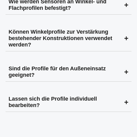
Wie werden Sensoren an Winkel- und
Flachprofilen befestigt?
Dank der glatten Oberflächen können Sensoren direkt
Können Winkelprofile zur Verstärkung
mittels Schrauben, Klemmhaltern oder speziellen
bestehender Konstruktionen verwendet
Adapterplatten an den Profilen montiert werden.
werden?
Ja, Winkelprofile eignen sich hervorragend zur
Sind die Profile für den Außeneinsatz
nachträglichen Verstärkung von Ecken und Kanten in
geeignet?
bestehenden Konstruktionen.
Die eloxierte Oberfläche macht unsere Winkel- und
Lassen sich die Profile individuell
Flachprofile wetterfest und somit auch für den
bearbeiten?
Außeneinsatz geeignet.
Ja, die Profile können problemlos gesägt, gebohrt oder
gefräst werden, um sie an spezifische Anforderungen