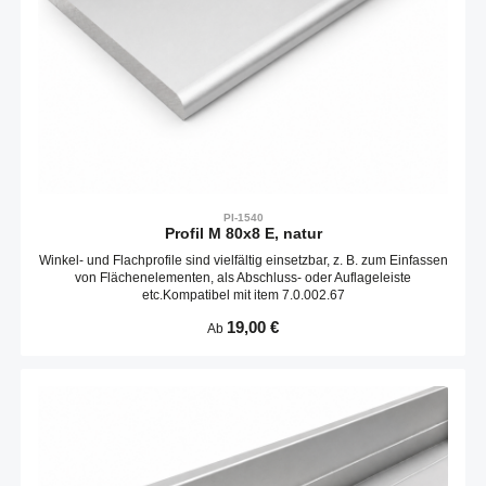
PI-1540
Profil M 80x8 E, natur
Winkel- und Flachprofile sind vielfältig einsetzbar, z. B. zum Einfassen
von Flächenelementen, als Abschluss- oder Auflageleiste
etc.Kompatibel mit item 7.0.002.67
Regulärer Preis:
19,00 €
Ab