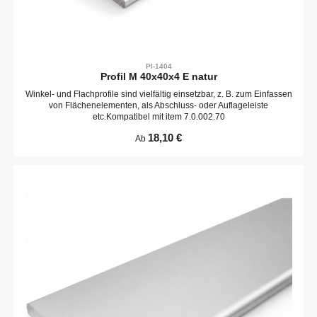
PI-1404
Profil M 40x40x4 E natur
Winkel- und Flachprofile sind vielfältig einsetzbar, z. B. zum Einfassen
von Flächenelementen, als Abschluss- oder Auflageleiste
etc.Kompatibel mit item 7.0.002.70
Regulärer Preis:
18,10 €
Ab