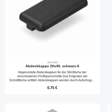
AB-1005
Abdeckkappe 20x40, schwarz-6
Abgerundete Abdeckkappen für die Stirnfläche der
verschiedenen Profilquerschnitte.Das Entgraten der
Schnittfläche entfällt. Abdeckkappen werden durch Aufschlagen
in die Kernbohrungen befestigt.
Regulärer Preis:
0,75 €
Produktgalerie überspringen