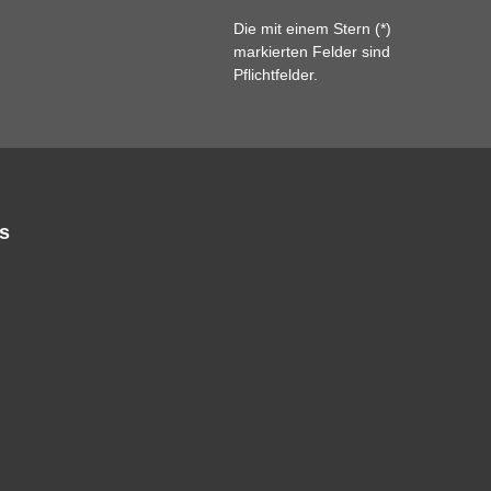
Die mit einem Stern (*)
markierten Felder sind
Pflichtfelder.
s