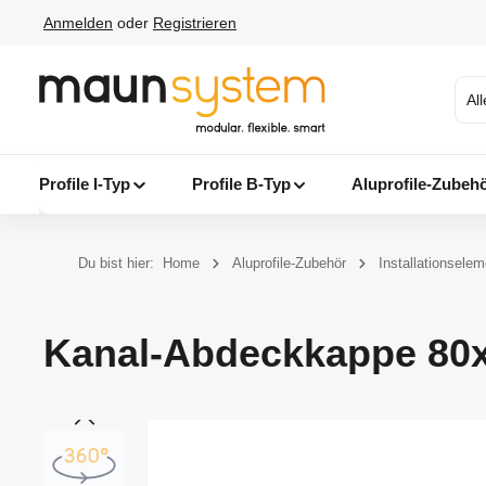
Anmelden
oder
Registrieren
 Hauptinhalt springen
Zur Suche springen
Zur Hauptnavigation springen
Al
Profile I-Typ
Profile B-Typ
Aluprofile-Zubeh
Du bist hier:
Home
Aluprofile-Zubehör
Installationsele
Kanal-Abdeckkappe 80x8