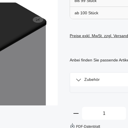
bis
99
ab
100
Preise exkl. MwSt. zzgl. Versan
Anbei finden Sie passende Artik
Zubehör
Produkt Anzahl: Gi
PDF-Datenblatt