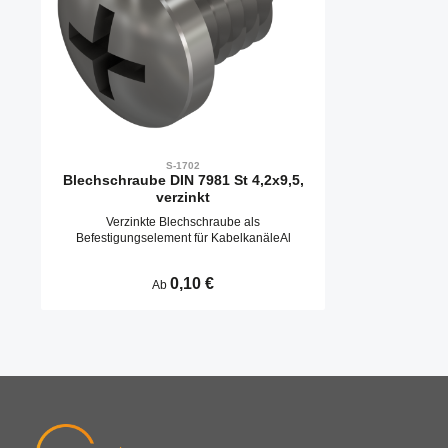
S-1702
Blechschraube DIN 7981 St 4,2x9,5,
verzinkt
Verzinkte Blechschraube als
Befestigungselement für KabelkanäleAl
Regulärer Preis:
0,10 €
Ab