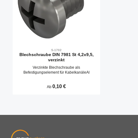
S-1702
Blechschraube DIN 7981 St 4,2x9,5,
verzinkt
Verzinkte Blechschraube als
Befestigungselement für KabelkanäleAl
Regulärer Preis:
0,10 €
Ab