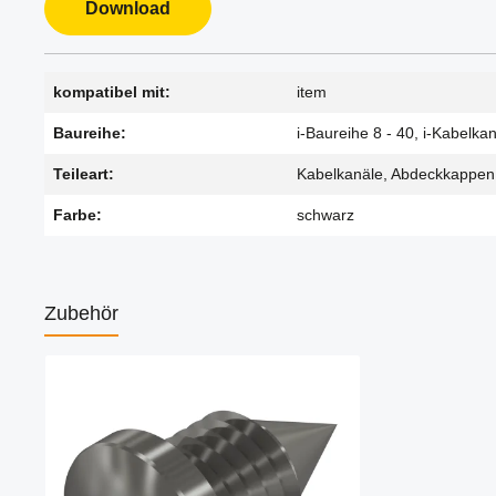
Download
kompatibel mit:
item
Baureihe:
i-Baureihe 8 - 40, i-Kabelka
Teileart:
Kabelkanäle, Abdeckkappen
Farbe:
schwarz
Zubehör
Produktgalerie überspringen