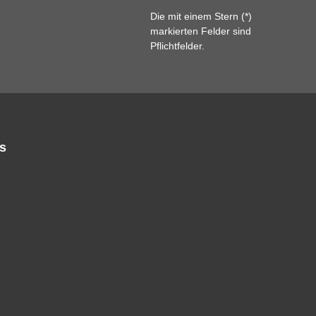
Die mit einem Stern (*)
markierten Felder sind
Pflichtfelder.
s