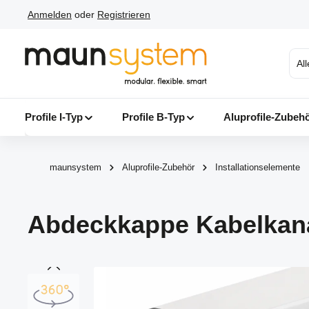
Anmelden
oder
Registrieren
 Hauptinhalt springen
Zur Suche springen
Zur Hauptnavigation springen
Al
Profile I-Typ
Profile B-Typ
Aluprofile-Zubeh
maunsystem
Aluprofile-Zubehör
Installationselemente
Abdeckkappe Kabelkanal